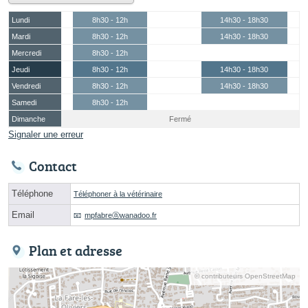
Lundi
8h30 - 12h
14h30 - 18h30
Mardi
8h30 - 12h
14h30 - 18h30
Mercredi
8h30 - 12h
Jeudi
8h30 - 12h
14h30 - 18h30
Vendredi
8h30 - 12h
14h30 - 18h30
Samedi
8h30 - 12h
Dimanche
Fermé
Signaler une erreur
Contact
Téléphone
Téléphoner à la vétérinaire
Email
mpfabreⓐwanadoo.fr
Plan et adresse
© contributeurs OpenStreetMap