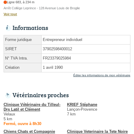
Ligne 683, à 234 m
Arrêt Collège Leprince - 128 Avenue Louis de Broglie
Voir tout
Informations
Forme juridique
Entrepreneur individuel
SIRET
37902598400012
N° TVA Intra.
FR23379025984
Création
1 avril 1990
Éditer les informations de mon vétérinaire
Vétérinaires proches
Clinique Vétérinaire du Tilleul-
KRIEF Stéphane
Drs Latil et Clément
Lançon-Provence
Velaux
7 km
5 km
Fermé, ouvre à 8h30
Chiens Chats et Compagnie
Clinique Veterinaire la Tete Noire