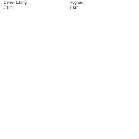
Berre-l'Étang
Rognac
7 km
7 km