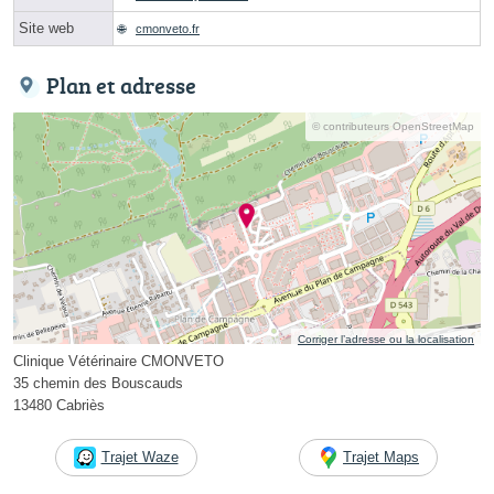
Site web
cmonveto.fr
Plan et adresse
© contributeurs OpenStreetMap
Corriger l’adresse ou la localisation
Clinique Vétérinaire CMONVETO
35 chemin des Bouscauds
13480 Cabriès
Trajet Waze
Trajet Maps