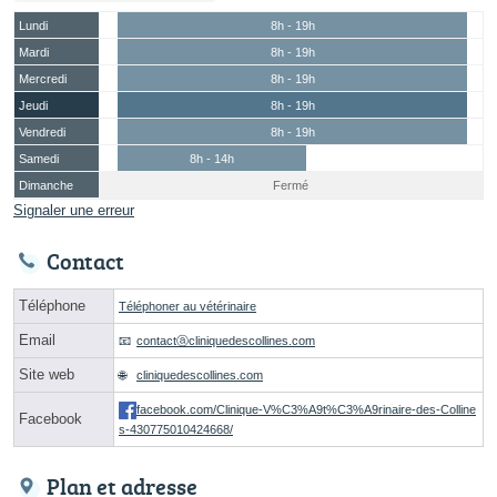
Lundi
8h - 19h
Mardi
8h - 19h
Mercredi
8h - 19h
Jeudi
8h - 19h
Vendredi
8h - 19h
Samedi
8h - 14h
Dimanche
Fermé
Signaler une erreur
Contact
Téléphone
Téléphoner au vétérinaire
Email
contactⓐcliniquedescollines.com
Site web
cliniquedescollines.com
facebook.com/Clinique-V%C3%A9t%C3%A9rinaire-des-Colline
Facebook
s-430775010424668/
Plan et adresse