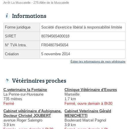
Arrêt La Muscatelle - 275 Allée de la Muscatelle
Informations
Forme juridique
Société d'exercice libéral à responsabilité limitée
SIRET
80794565400018
N° TVA Intra.
FR04807945654
Création
5 novembre 2014
Éditer les informations de mon vétérinaire
Vétérinaires proches
C.veterinaire la Fontaine
Clinique Vétérinaire d'Eoures
La Penne-sur-Huveaune
Marseille
735 mètres
1.7 km
Fermé
Fermé, ouvre demain à 8h30
Cabinet vétérinaire d'Aubignane.
Cabinet Veterinaire Gérald
Docteur Christel JOUBERT
MENICHETTI
avenue Roger Salengro
Boulevard Marcel Pagnol
3.9 km
3.9 km