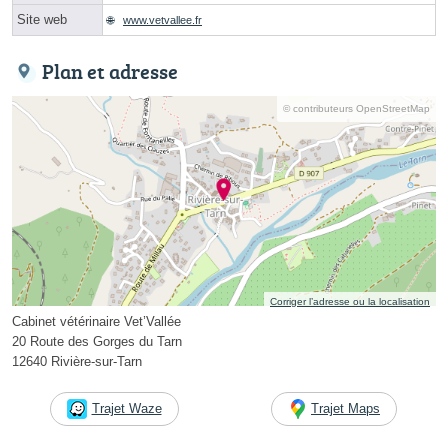
Site web
www.vetvallee.fr
Plan et adresse
© contributeurs OpenStreetMap
Corriger l’adresse ou la localisation
Cabinet vétérinaire Vet’Vallée
20 Route des Gorges du Tarn
12640 Rivière-sur-Tarn
Trajet Waze
Trajet Maps