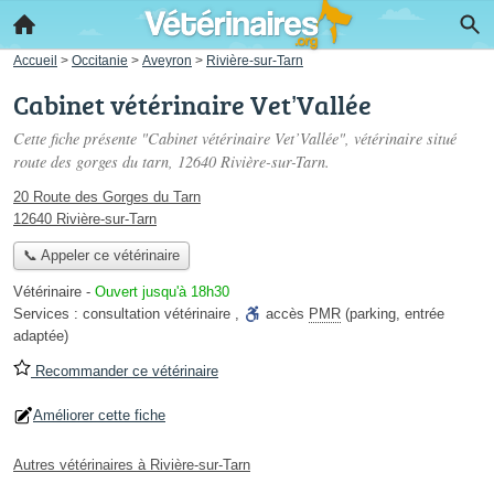
Accueil
>
Occitanie
>
Aveyron
>
Rivière-sur-Tarn
Cabinet vétérinaire Vet’Vallée
Cette fiche présente "Cabinet vétérinaire Vet’Vallée", vétérinaire situé
route des gorges du tarn
, 12640 Rivière-sur-Tarn.
20 Route des Gorges du Tarn
12640 Rivière-sur-Tarn
📞 Appeler ce vétérinaire
Vétérinaire
-
Ouvert jusqu'à 18h30
Services :
consultation vétérinaire
,
accès
PMR
(parking, entrée
adaptée)
Recommander ce vétérinaire
Améliorer cette fiche
Autres vétérinaires à Rivière-sur-Tarn