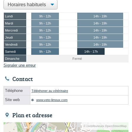
Lundi
9h - 12h
14h - 19h
Mardi
9h - 12h
14h - 19h
Mercredi
9h - 12h
14h - 19h
Jeudi
9h - 12h
14h - 19h
Vendredi
9h - 12h
14h - 19h
Samedi
9h - 12h
14h - 17h
Dimanche
Fermé
Signaler une erreur
Contact
Téléphone
Téléphoner au vétérinaire
Site web
www.veto-limoux.com
Plan et adresse
© contributeurs OpenStreetMap