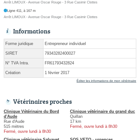
Arrêt LIMOUX - Avenue Oscar Rouge - 3 Rue Casimir Clottes
Ligne 411, à 167 m
Arrêt LIMOUX - Avenue Oscar Rouge - 3 Rue Casimir Clottes
Informations
Forme juridique
Entrepreneur individuel
SIRET
79343282400027
N° TVA Intra.
FR61793432824
Création
1 février 2017
Éditer les informations de mon vétérinaire
Vétérinaires proches
Clinique Vétérinaire du Bord
Clinique vétérinaire du grand duc
d'Aude
Quillan
Rue d'Aude
17 km
515 mètres
Fermé, ouvre lundi à 8h30
Fermé, ouvre lundi à 8h30
Clinique vétérinaire Salvavet
SOS VETO - urgences