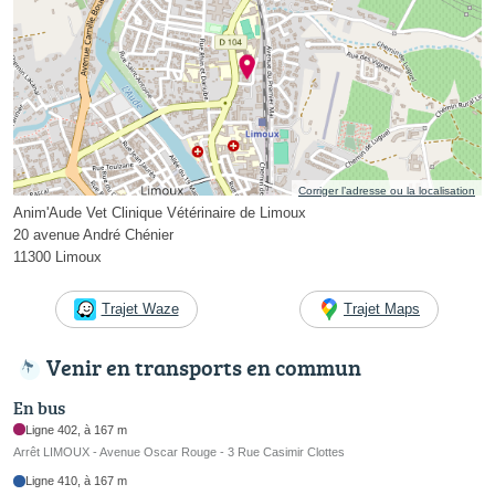
Corriger l’adresse ou la localisation
Anim'Aude Vet Clinique Vétérinaire de Limoux
20 avenue André Chénier
11300 Limoux
Trajet Waze
Trajet Maps
Venir en transports en commun
En bus
Ligne 402, à 167 m
Arrêt LIMOUX - Avenue Oscar Rouge - 3 Rue Casimir Clottes
Ligne 410, à 167 m