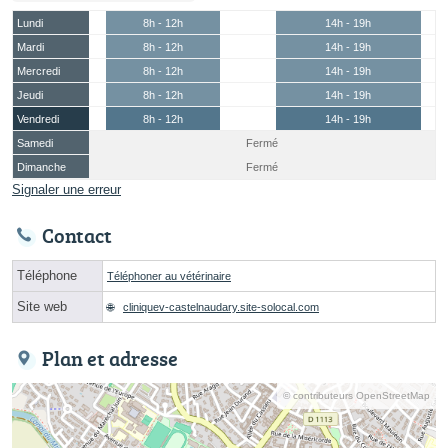
Lundi
8h - 12h
14h - 19h
Mardi
8h - 12h
14h - 19h
Mercredi
8h - 12h
14h - 19h
Jeudi
8h - 12h
14h - 19h
Vendredi
8h - 12h
14h - 19h
Samedi
Fermé
Dimanche
Fermé
Signaler une erreur
Contact
Téléphone
Téléphoner au vétérinaire
Site web
cliniquev-castelnaudary.site-solocal.com
Plan et adresse
© contributeurs OpenStreetMap