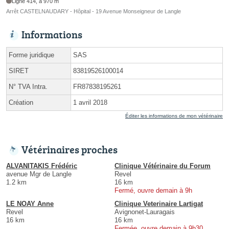
Ligne 414, à 970 m
Arrêt CASTELNAUDARY - Hôpital - 19 Avenue Monseigneur de Langle
Informations
Forme juridique
SAS
SIRET
83819526100014
N° TVA Intra.
FR87838195261
Création
1 avril 2018
Éditer les informations de mon vétérinaire
Vétérinaires proches
ALVANITAKIS Frédéric
Clinique Vétérinaire du Forum
avenue Mgr de Langle
Revel
1.2 km
16 km
Fermé, ouvre demain à 9h
LE NOAY Anne
Clinique Veterinaire Lartigat
Revel
Avignonet-Lauragais
16 km
16 km
Fermée, ouvre demain à 9h30