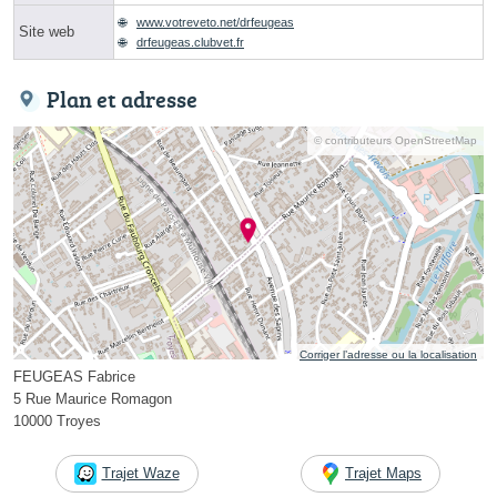
www.votreveto.net/drfeugeas
Site web
drfeugeas.clubvet.fr
Plan et adresse
© contributeurs OpenStreetMap
Corriger l’adresse ou la localisation
FEUGEAS Fabrice
5 Rue Maurice Romagon
10000 Troyes
Trajet Waze
Trajet Maps