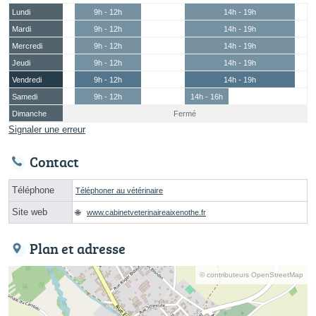
Lundi
9h - 12h
14h - 19h
Mardi
9h - 12h
14h - 19h
Mercredi
9h - 12h
14h - 19h
Jeudi
9h - 12h
14h - 19h
Vendredi
9h - 12h
14h - 19h
Samedi
9h - 12h
14h - 16h
Dimanche
Fermé
Signaler une erreur
Contact
Téléphone
Téléphoner au vétérinaire
Site web
www.cabinetveterinaireaixenothe.fr
Plan et adresse
© contributeurs OpenStreetMap