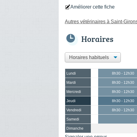
Améliorer cette fiche
Autres vétérinaires à Saint-Giron
Horaires
Lundi
8h30 - 12h30
Mardi
8h30 - 12h30
Mercredi
8h30 - 12h30
Jeudi
8h30 - 12h30
Vendredi
8h30 - 12h30
Samedi
Dimanche
Signaler une erreur