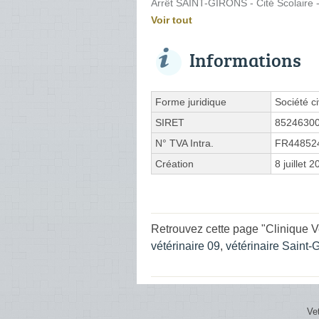
Arrêt SAINT-GIRONS - Cité Scolaire
Voir tout
Informations
Forme juridique
Société ci
SIRET
8524630
N° TVA Intra.
FR44852
Création
8 juillet 
Retrouvez cette page "Clinique V
vétérinaire 09
,
vétérinaire Saint-
Ve