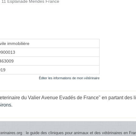
 - 11 Esplanade Mendes France
vile immobilière
0900013
463009
2019
Éditer les informations de mon vétérinaire
eterinaire du Valier Avenue Evadés de France" en partant des l
Girons
.
terinaires.org : le guide des cliniques pour animaux et des vétérinaires en Fra