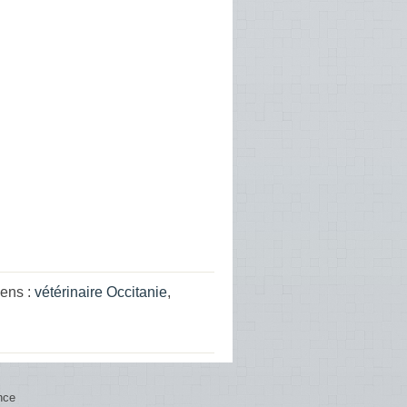
iens :
vétérinaire Occitanie
,
nce