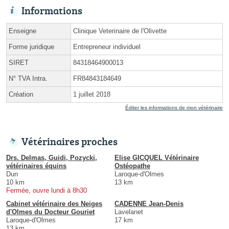
Informations
Enseigne
Clinique Veterinaire de l'Olivette
Forme juridique
Entrepreneur individuel
SIRET
84318464900013
N° TVA Intra.
FR84843184649
Création
1 juillet 2018
Éditer les informations de mon vétérinaire
Vétérinaires proches
Drs. Delmas, Guidi, Pozycki,
Elise GICQUEL Vétérinaire
vétérinaires équins
Ostéopathe
Dun
Laroque-d'Olmes
10 km
13 km
Fermée, ouvre lundi à 8h30
Cabinet vétérinaire des Neiges
CADENNE Jean-Denis
d'Olmes du Docteur Gouriet
Lavelanet
Laroque-d'Olmes
17 km
13 km