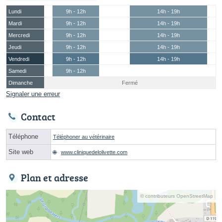
Lundi
9h - 12h
14h - 19h
Mardi
9h - 12h
14h - 19h
Mercredi
9h - 12h
14h - 19h
Jeudi
9h - 12h
14h - 19h
Vendredi
9h - 12h
14h - 19h
Samedi
9h - 12h
Dimanche
Fermé
Signaler une erreur
Contact
Téléphone
Téléphoner au vétérinaire
Site web
www.cliniquedelolivette.com
Plan et adresse
© contributeurs OpenStreetMap