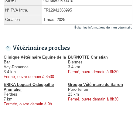
SIRET
94136899500010
N° TVA Intra.
FR12941368995
Création
1 mars 2025
Éditer les informations de mon vétérinaire
Vétérinaires proches
Clinique Vétérinaire Equine de la
BURNOTTE Christian
Bar
Biermes
Acy-Romance
3.4 km
3.4 km
Fermé, ouvre demain à 8h30
Fermé, ouvre demain à 8h30
ERIKA Logeart Osteopathe
Groupe Vétérinaire de Bairon
Animalier
Poix-Terron
Perthes
23 km
7 km
Fermé, ouvre demain à 8h30
Fermée, ouvre demain à 9h