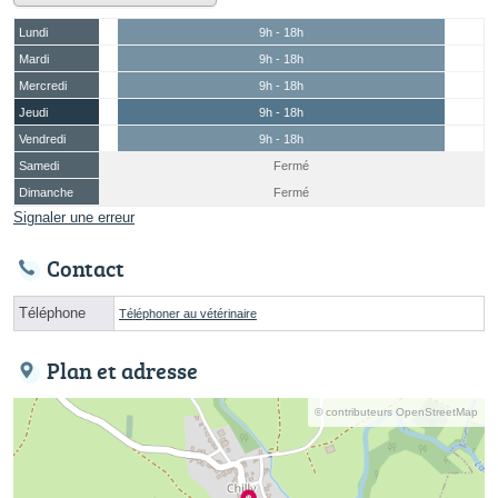
Lundi
9h - 18h
Mardi
9h - 18h
Mercredi
9h - 18h
Jeudi
9h - 18h
Vendredi
9h - 18h
Samedi
Fermé
Dimanche
Fermé
Signaler une erreur
Contact
Téléphone
Téléphoner au vétérinaire
Plan et adresse
© contributeurs OpenStreetMap