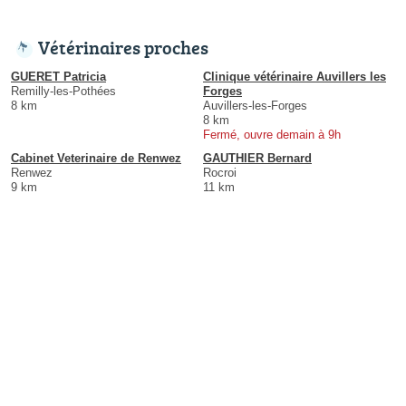
Vétérinaires proches
GUERET Patricia
Clinique vétérinaire Auvillers les
Remilly-les-Pothées
Forges
8 km
Auvillers-les-Forges
8 km
Fermé, ouvre demain à 9h
Cabinet Veterinaire de Renwez
GAUTHIER Bernard
Renwez
Rocroi
9 km
11 km