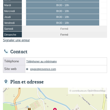
Mardi
8h30 - 18h
Mercredi
8h30 - 18h
Jeudi
8h30 - 18h
Vendredi
8h30 - 18h
Samedi
Fermé
Dimanche
Fermé
Signaler une erreur
Contact
Téléphone
Téléphoner au vétérinaire
Site web
equivetprovence.com
Plan et adresse
© contributeurs OpenStreetMap