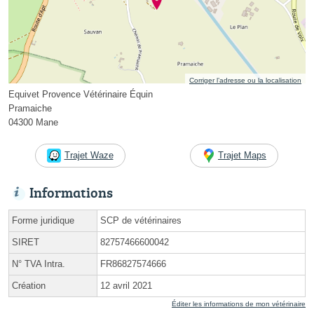
Corriger l’adresse ou la localisation
Equivet Provence Vétérinaire Équin
Pramaiche
04300 Mane
Trajet Waze
Trajet Maps
Informations
Forme juridique
SCP de vétérinaires
SIRET
82757466600042
N° TVA Intra.
FR86827574666
Création
12 avril 2021
Éditer les informations de mon vétérinaire