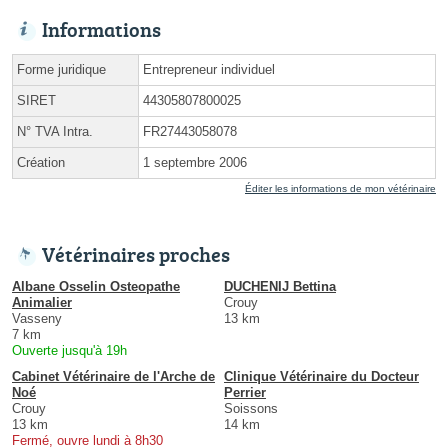
Informations
Forme juridique
Entrepreneur individuel
SIRET
44305807800025
N° TVA Intra.
FR27443058078
Création
1 septembre 2006
Éditer les informations de mon vétérinaire
Vétérinaires proches
Albane Osselin Osteopathe
DUCHENIJ Bettina
Animalier
Crouy
Vasseny
13 km
7 km
Ouverte jusqu'à 19h
Cabinet Vétérinaire de l'Arche de
Clinique Vétérinaire du Docteur
Noé
Perrier
Crouy
Soissons
13 km
14 km
Fermé, ouvre lundi à 8h30