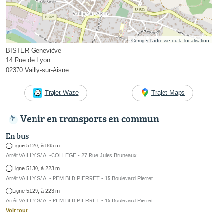
Corriger l’adresse ou la localisation
BISTER Geneviève
14 Rue de Lyon
02370 Vailly-sur-Aisne
Trajet Waze
Trajet Maps
Venir en transports en commun
En bus
Ligne 5120, à 865 m
Arrêt VAILLY S/ A. -COLLEGE - 27 Rue Jules Bruneaux
Ligne 5130, à 223 m
Arrêt VAILLY S/ A. - PEM BLD PIERRET - 15 Boulevard Pierret
Ligne 5129, à 223 m
Arrêt VAILLY S/ A. - PEM BLD PIERRET - 15 Boulevard Pierret
Voir tout