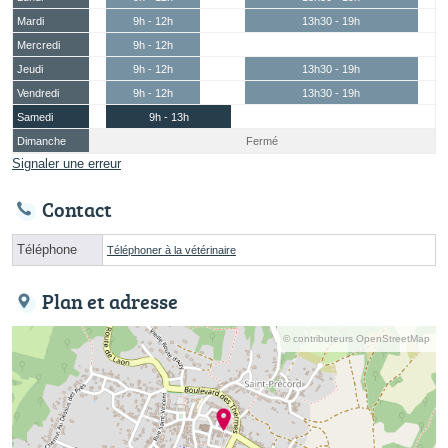
Mardi
9h - 12h
13h30 - 19h
Mercredi
9h - 12h
Jeudi
9h - 12h
13h30 - 19h
Vendredi
9h - 12h
13h30 - 19h
Samedi
9h - 13h
Dimanche
Fermé
Signaler une erreur
Contact
Téléphone
Téléphoner à la vétérinaire
Plan et adresse
© contributeurs OpenStreetMap