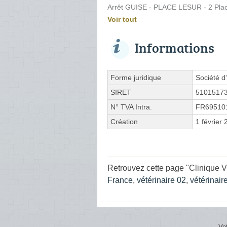
Arrêt GUISE - PLACE LESUR - 2 Pla
Voir tout
Informations
Forme juridique
Société d'
SIRET
5101517
N° TVA Intra.
FR69510
Création
1 février
Retrouvez cette page "Clinique V
France
,
vétérinaire 02
,
vétérinair
Ve