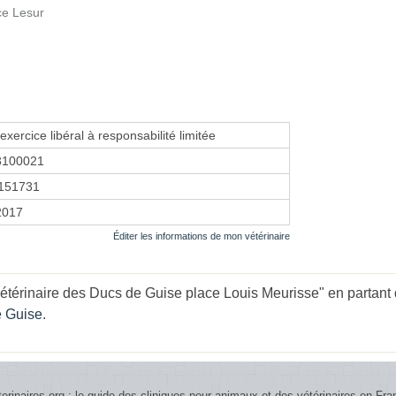
ce Lesur
exercice libéral à responsabilité limitée
3100021
151731
 2017
Éditer les informations de mon vétérinaire
étérinaire des Ducs de Guise place Louis Meurisse" en partant 
e Guise
.
terinaires.org : le guide des cliniques pour animaux et des vétérinaires en Fra