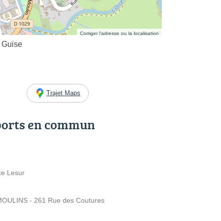
Corriger l’adresse ou la localisation
e Guise
Trajet Maps
ports en commun
ce Lesur
OULINS - 261 Rue des Coutures