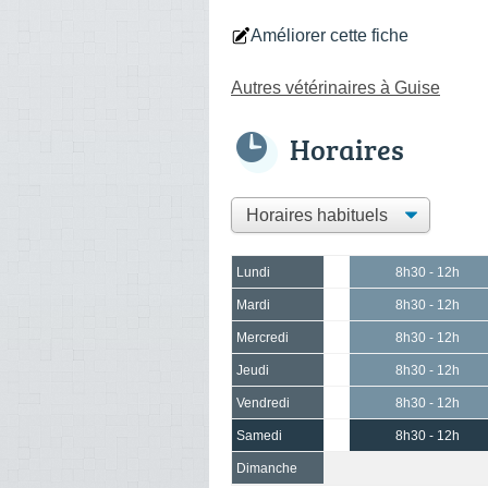
Améliorer cette fiche
Autres vétérinaires à Guise
Horaires
Lundi
8h30 - 12h
Mardi
8h30 - 12h
Mercredi
8h30 - 12h
Jeudi
8h30 - 12h
Vendredi
8h30 - 12h
Samedi
8h30 - 12h
Dimanche