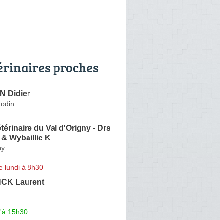
érinaires proches
 Didier
odin
térinaire du Val d'Origny - Drs
 & Wybaillie K
ny
e lundi à 8h30
CK Laurent
u'à 15h30