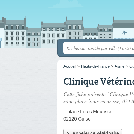
Accueil
>
Hauts-de-France
>
Aisne
>
Gu
Clinique Vétérin
Cette fiche présente "Clinique V
situé
place louis meurisse
, 0212
1 place Louis Meurisse
02120 Guise
📞 Appeler ce vétérinaire