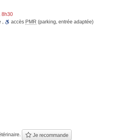
à 8h30
e
,
accès
PMR
(parking, entrée adaptée)
térinaire.
Je recommande