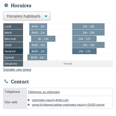
Horaires
Lundi
8h45 - 11h
14h - 18h
Mardi
8h45 - 11h
14h - 18h
Mercredi
9h - 12h
14h - 17h
Jeudi
8h45 - 11h
14h - 18h
Vendredi
8h45 - 11h
14h - 17h
Samedi
8h30 - 11h
Dimanche
Fermé
Signaler une erreur
Contact
Téléphone
Téléphoner au vétérinaire
veterinaire-gauchy.jimdo.com
Site web
univet.fr/clinique/cabinet-veterinaire-gauchy-02430-univet/