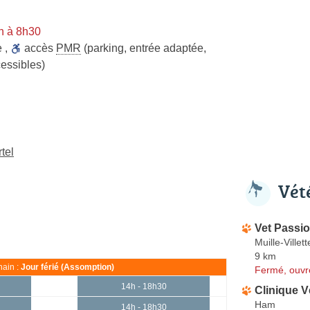
n à 8h30
e
,
accès
PMR
(parking, entrée adaptée,
cessibles)
tel
Vét
Vet Passi
Muille-Villett
9 km
ain :
Jour férié (Assomption)
Fermé, ouvr
14h - 18h30
Clinique V
Ham
14h - 18h30