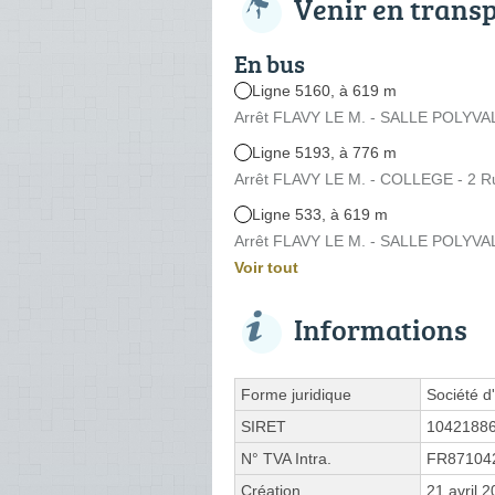
Venir en trans
En bus
Ligne 5160, à 619 m
Arrêt FLAVY LE M. - SALLE POLYVAL
Ligne 5193, à 776 m
Arrêt FLAVY LE M. - COLLEGE - 2 Rue
Ligne 533, à 619 m
Arrêt FLAVY LE M. - SALLE POLYVAL
Voir tout
Informations
Forme juridique
Société d'
SIRET
1042188
N° TVA Intra.
FR87104
Création
21 avril 