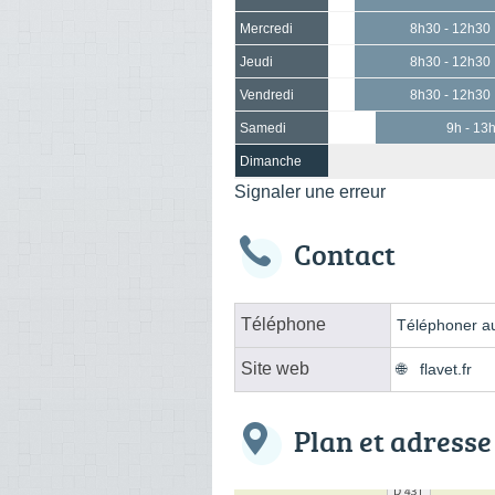
Mercredi
8h30 - 12h30
Jeudi
8h30 - 12h30
Vendredi
8h30 - 12h30
Samedi
9h - 13
Dimanche
Signaler une erreur
Contact
Téléphone
Téléphoner au
Site web
flavet.fr
Plan et adresse