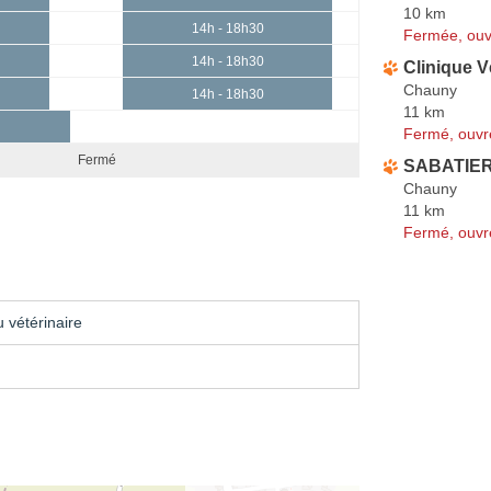
10 km
14h - 18h30
Fermée, ouv
14h - 18h30
Clinique V
Chauny
14h - 18h30
11 km
h
Fermé, ouvr
Fermé
SABATIER
Chauny
11 km
Fermé, ouvr
 vétérinaire