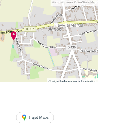
© contributeurs OpenStreetMap
Corriger l’adresse ou la localisation
Trajet Maps