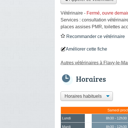
Vétérinaire
-
Fermé, ouvre demai
Services :
consultation vétérinair
places assises PMR, toilettes ac
Recommander ce vétérinaire
Améliorer cette fiche
Autres vétérinaires à Flavy-le-Mar
Horaires
Samedi proch
Lundi
8h30 - 12h30
Mardi
8h30 - 12h30