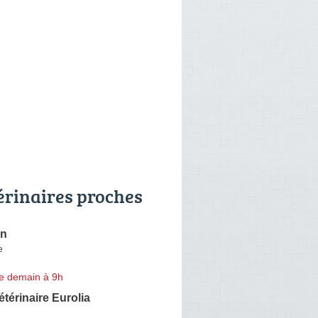
érinaires proches
on
e
e demain à 9h
étérinaire Eurolia