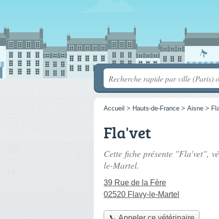
Accueil
>
Hauts-de-France
>
Aisne
>
Fl
Fla'vet
Cette fiche présente "Fla'vet", v
le-Martel.
39 Rue de la Fère
02520 Flavy-le-Martel
📞 Appeler ce vétérinaire